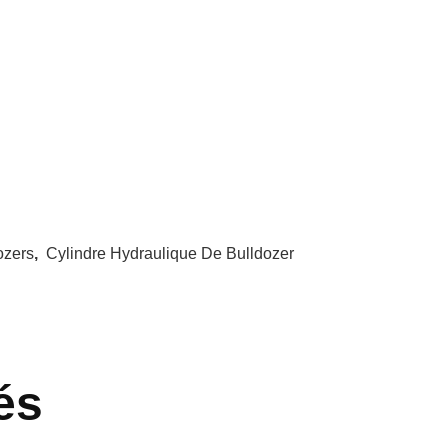
ozers
,
Cylindre Hydraulique De Bulldozer
és