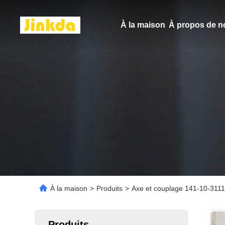
À la maison
À propos de n
À la maison
>
Produits
>
Axe et couplage 141-10-3111
Produits