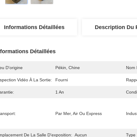
Informations Détaillées
Description Du 
nformations Détaillées
eu D'origine
Pékin, Chine
Nom 
spection Vidéo À La Sortie:
Fourni
Rappo
arantie:
1 An
Condi
ansport:
Par Mer, Air Ou Express
Indus
mplacement De La Salle D'exposition:
Aucun
Type 