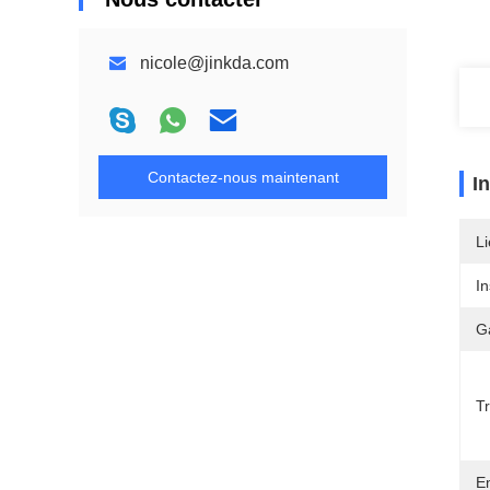
nicole@jinkda.com
Contactez-nous maintenant
I
Li
In
G
Tr
E