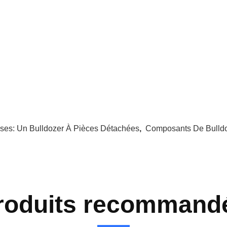
ises:
Un Bulldozer À Pièces Détachées
,
Composants De Bulld
roduits recommand