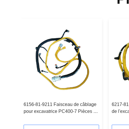
11-
6156-81-9211 Faisceau de câblage
6217-81
pour excavatrice PC400-7 Pièces de
de l'ex
rechange pour pelle
d'excava