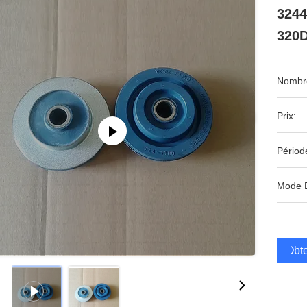
3244
320
Nombre
Prix:
Périod
Mode 
Obte