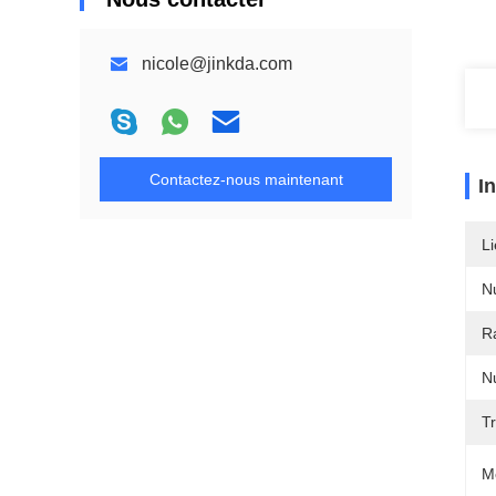
nicole@jinkda.com
Contactez-nous maintenant
I
Li
N
R
N
Tr
M