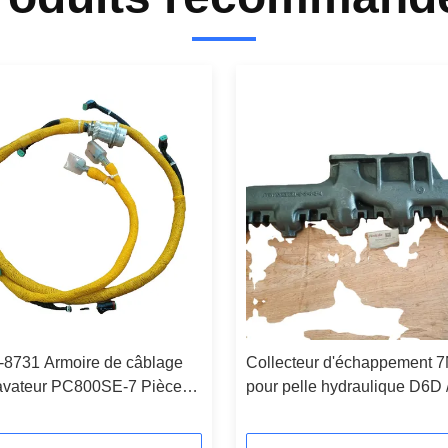
-8731 Armoire de câblage
Collecteur d'échappement 
cavateur PC800SE-7 Pièces
pour pelle hydraulique D6D 
teur à vendre
D6H / D5B, bulldozer Collec
d'échappement