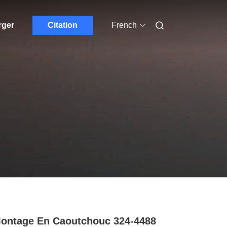
rger
Citation
French
ontage En Caoutchouc 324-4488