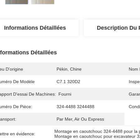
Informations Détaillées
Description Du 
nformations Détaillées
eu D'origine
Pékin, Chine
Nom 
uméro De Modèle
C7.1 320D2
Inspe
apport D'essai De Machines:
Fourni
Garan
uméro De Pièce:
324-4488 3244488
Condi
ansport:
Par Mer, Air Ou Express
Montage en caoutchouc 324-4488 pour la 
ettre en évidence:
Montage en caoutchouc pour excavateur 