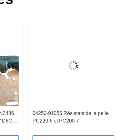
7N3486
04250-91056 Résistant de la pelle
/ D6G /
PC220-6 et PC200-7
teur