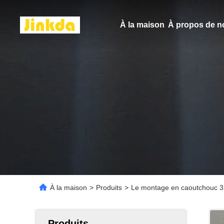
À la maison
À propos de n
À la maison
>
Produits
>
Le montage en caoutchouc 3
Produits