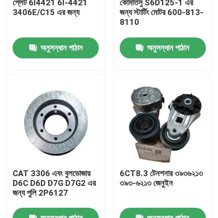
প্লেট 6I4421 6I-4421
কোমাতসু S6D125-1 এর
3406E/C15 এর জন্য
জন্য স্টার্টিং মোটর 600-813-
8110
আমাদের সম্বন্ধে
অনুসন্ধান পাঠান
অনুসন্ধান পাঠান
কারখানা ভ্রমণ
গুণগত মান নিয়ন্ত্রণ
যোগাযোগ করুন
খবর
CAT 3306 এবং বুলডোজার
6CT8.3 টেনশনার ৩৯৩৬২১৩
ডাউনলোড করুন
D6C D6D D7G D7G2 এর
৩৯৩-৬২১৩ জেনুইন
জন্য পুলি 2P6127
ব্লগ
অনুসন্ধান পাঠান
অনুসন্ধান পাঠান