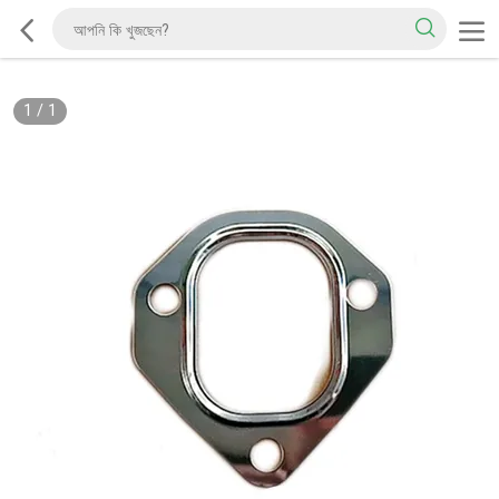
1
/
1