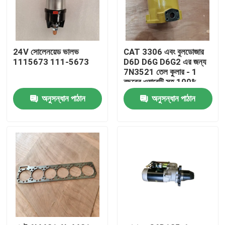
24V সোলেনয়েড ভালভ
CAT 3306 এবং বুলডোজার
1115673 111-5673
D6D D6G D6G2 এর জন্য
7N3521 তেল কুলার - 1
বছরের ওয়ারেন্টি সহ 100%
নতুন
অনুসন্ধান পাঠান
অনুসন্ধান পাঠান
বাড়ি
পণ্য
ভিডিও